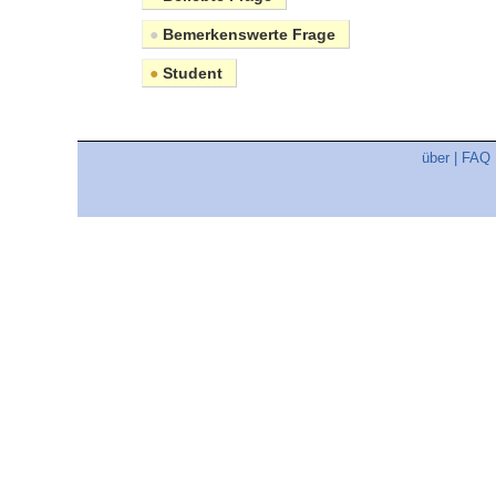
●
Bemerkenswerte Frage
●
Student
über
|
FAQ