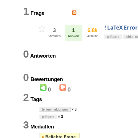
1
Frage
! LaTeX Erro
3
1
6.8k
Stimmen
Antwort
Aufrufe
pdfcprot
fehler-
0
Antworten
0
Bewertungen
0
0
2
Tags
× 3
fehler-meldungen
× 3
pdfcprot
3
Medaillen
●
Beliebte Frage