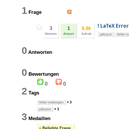
1
Frage
! LaTeX Erro
3
1
6.8k
Stimmen
Antwort
Aufrufe
pdfcprot
fehler-
0
Antworten
0
Bewertungen
0
0
2
Tags
× 3
fehler-meldungen
× 3
pdfcprot
3
Medaillen
●
Beliebte Frage