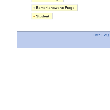
●
Bemerkenswerte Frage
●
Student
über
|
FAQ