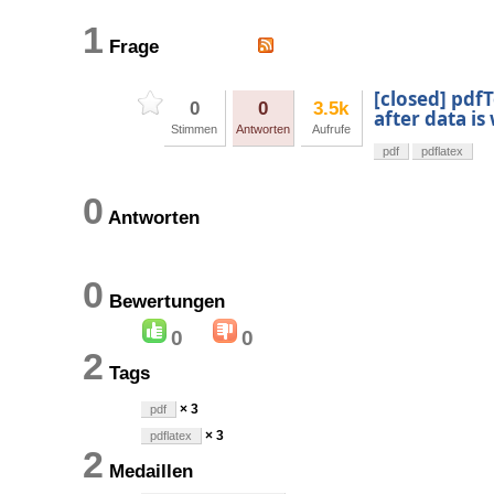
1
Frage
[closed] pdf
0
0
3.5k
after data is
Stimmen
Antworten
Aufrufe
pdf
pdflatex
0
Antworten
0
Bewertungen
0
0
2
Tags
× 3
pdf
× 3
pdflatex
2
Medaillen