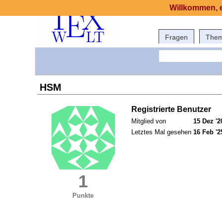
Willkommen, e
Fragen
The
HSM
Registrierte Benutzer
Mitglied von
15 Dez '2
Letztes Mal gesehen
16 Feb '2
1
Punkte