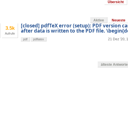
Übersicht
Aktive
Neueste
[closed] pdfTeX error (setup): PDF version 
3.5k
after data is written to the PDF file. \begin
Aufrufe
21 Dez '20, 
pdf
pdflatex
älteste Antwort
en