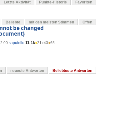
Letzte Aktivität
Punkte-Historie
Favoriten
Beliebte
mit den meisten Stimmen
Offen
cannot be changed
{document}
11.1k
12:00
saputello
●
21
●
43
●
65
en
neueste Antworten
Beliebteste Antworten