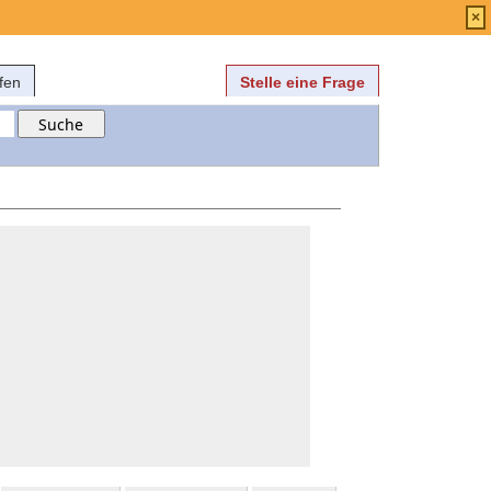
Anmelden
über
FAQ
×
fen
Stelle eine Frage