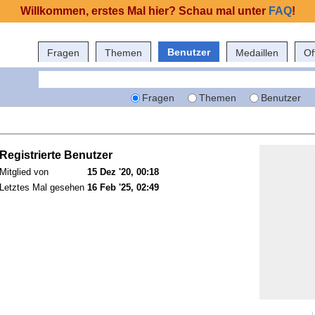
Willkommen, erstes Mal hier? Schau mal unter
FAQ
!
Benutzer
Fragen
Themen
Medaillen
Of
Fragen
Themen
Benutzer
Registrierte Benutzer
Mitglied von
15 Dez '20, 00:18
Letztes Mal gesehen
16 Feb '25, 02:49