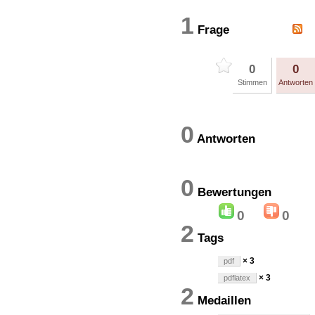
1
Frage
0
0
Stimmen
Antworten
0
Antworten
0
Bewertung
0
0
2
Tags
× 3
pdf
× 3
pdflatex
2
Medaillen