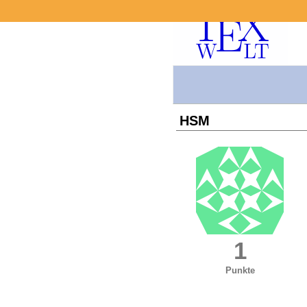
HSM
1
Punkte