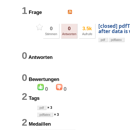
1
Frage
[closed] pdf
0
0
3.5k
after data is
Stimmen
Antworten
Aufrufe
pdf
pdflatex
0
Antworten
0
Bewertungen
0
0
2
Tags
× 3
pdf
× 3
pdflatex
2
Medaillen