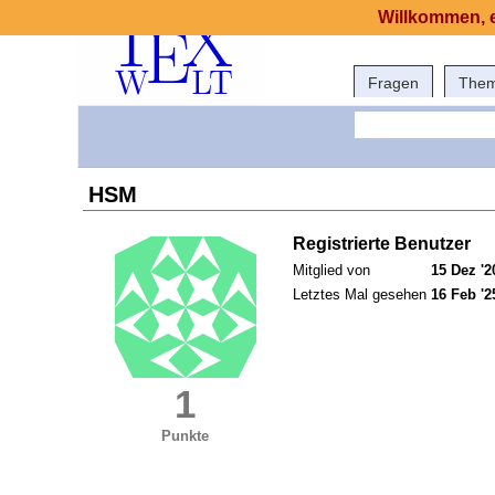
Willkommen, e
Fragen
The
HSM
Registrierte Benutzer
Mitglied von
15 Dez '2
Letztes Mal gesehen
16 Feb '2
1
Punkte