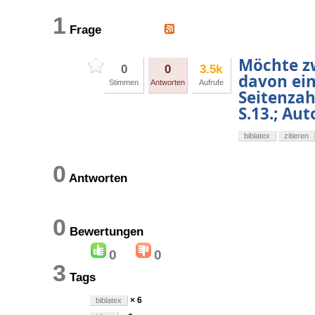
1
Frage
Möchte zw
0
0
3.5k
davon ein
Stimmen
Antworten
Aufrufe
Seitenzah
S.13.; Aut
biblatex
zitieren
0
Antworten
0
Bewertungen
0
0
3
Tags
× 6
biblatex