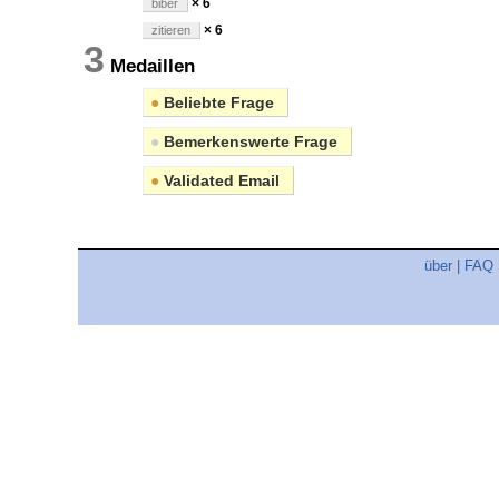
× 6
biber
× 6
zitieren
3
Medaillen
●
Beliebte Frage
●
Bemerkenswerte Frage
●
Validated Email
über
|
FAQ