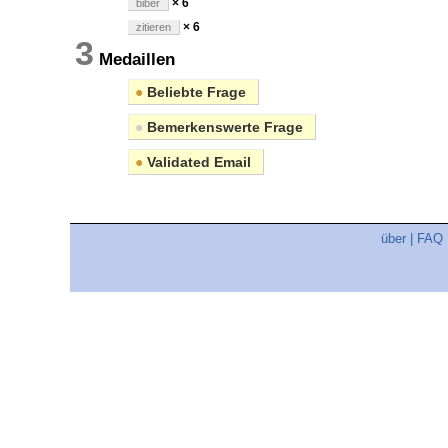
× 6
biber
× 6
zitieren
3
Medaillen
●
Beliebte Frage
●
Bemerkenswerte Frage
●
Validated Email
über
|
FAQ