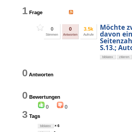
1
Frage
Möchte zw
0
0
3.5k
davon ein
Stimmen
Antworten
Aufrufe
Seitenzah
S.13.; Aut
biblatex
zitieren
0
Antworten
0
Bewertungen
0
0
3
Tags
× 6
biblatex