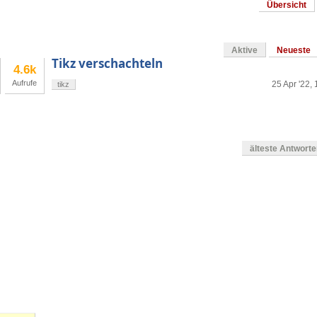
Übersicht
Aktive
Neueste
Tikz verschachteln
4.6k
Aufrufe
25 Apr '22, 
tikz
älteste Antwort
g