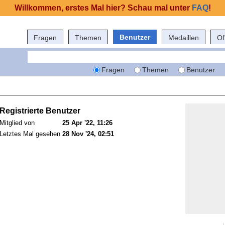
Willkommen, erstes Mal hier? Schau mal unter
FAQ
!
Benutzer
Fragen
Themen
Medaillen
Of
Fragen
Themen
Benutzer
Registrierte Benutzer
Mitglied von
25 Apr '22, 11:26
Letztes Mal gesehen
28 Nov '24, 02:51