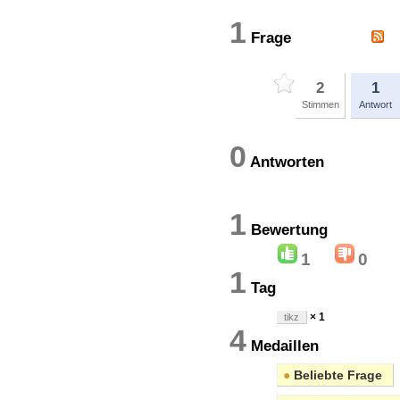
1
Frage
2
1
Stimmen
Antwort
0
Antworten
1
Bewertun
1
0
1
Tag
× 1
tikz
4
Medaillen
●
Beliebte Frage