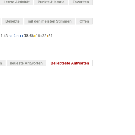
Letzte Aktivität
Punkte-Historie
Favoriten
Beliebte
mit den meisten Stimmen
Offen
18.6k
11:43
stefan ♦♦
●
18
●
32
●
51
en
neueste Antworten
Beliebteste Antworten