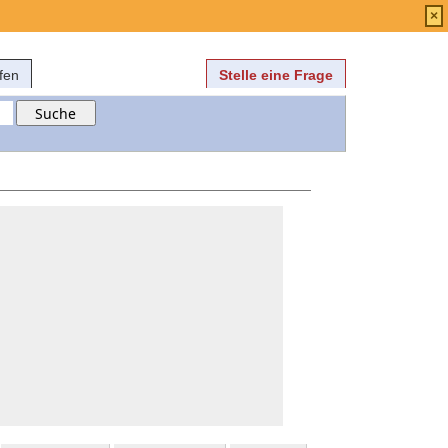
Anmelden
über
FAQ
×
fen
Stelle eine Frage