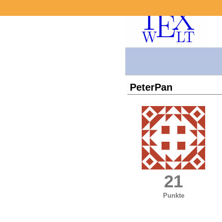
PeterPan
21
Punkte