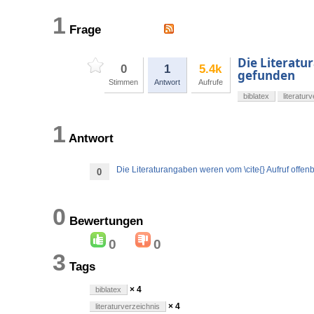
1
Frage
Die Literatu
0
1
5.4k
gefunden
Stimmen
Antwort
Aufrufe
biblatex
literatur
1
Antwort
Die Literaturangaben weren vom \cite{} Aufruf offen
0
0
Bewertungen
0
0
3
Tags
× 4
biblatex
× 4
literaturverzeichnis