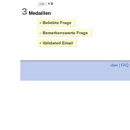
× 4
cite
3
Medaillen
●
Beliebte Frage
●
Bemerkenswerte Frage
●
Validated Email
über
|
FAQ