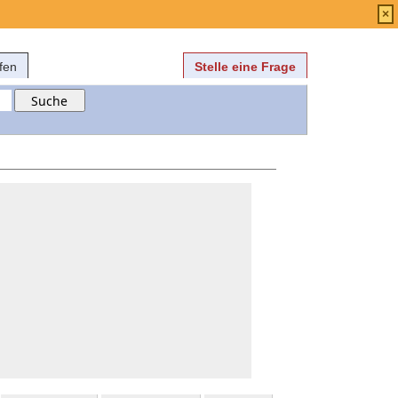
Anmelden
über
FAQ
×
fen
Stelle eine Frage