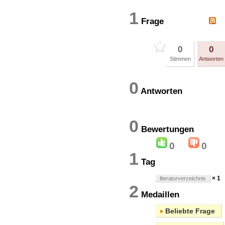
1
Frage
0
0
Stimmen
Antworten
0
Antworten
0
Bewertung
0
0
1
Tag
× 1
literaturverzeichnis
2
Medaillen
●
Beliebte Frage