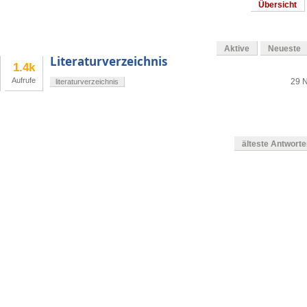
Übersicht
Aktive
Neueste
Literaturverzeichnis
1.4k
Aufrufe
29 N
literaturverzeichnis
älteste Antwort
en