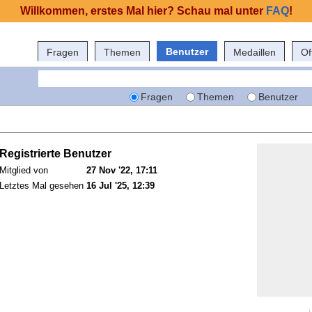
Willkommen, erstes Mal hier? Schau mal unter
FAQ
!
Benutzer
Fragen
Themen
Medaillen
Of
Fragen
Themen
Benutzer
Registrierte Benutzer
Mitglied von
27 Nov '22, 17:11
Letztes Mal gesehen
16 Jul '25, 12:39