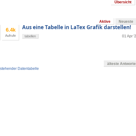
Übersicht
Aktive
Neueste
Aus eine Tabelle in LaTex Grafik darstellen!
6.4k
Aufrufe
01 Apr '
tabellen
älteste Antwort
erstehender Datentabelle
en