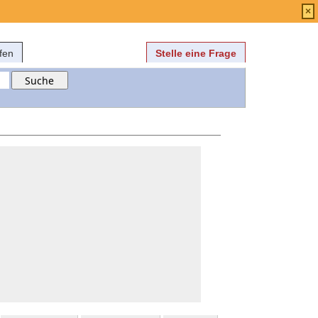
Anmelden
über
FAQ
×
fen
Stelle eine Frage