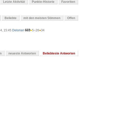
Letzte Aktivität
Punkte-Historie
Favoriten
Beliebte
mit den meisten Stimmen
Offen
669
24, 15:45
Delorian
●
5
●
26
●
34
en
neueste Antworten
Beliebteste Antworten