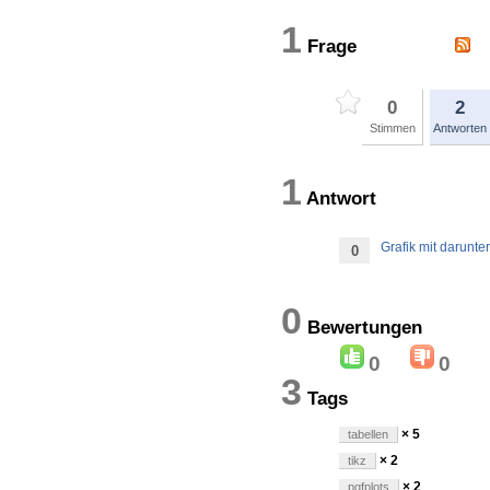
1
Frage
0
2
Stimmen
Antworten
1
Antwort
Grafik mit darunt
0
0
Bewertung
0
0
3
Tags
× 5
tabellen
× 2
tikz
× 2
pgfplots