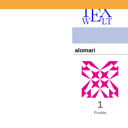
alomari
1
Punkte