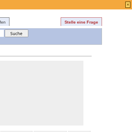
Anmelden
über
FAQ
×
fen
Stelle eine Frage