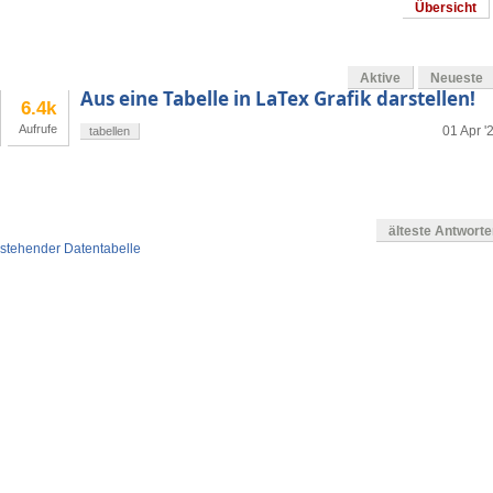
Übersicht
Aktive
Neueste
Aus eine Tabelle in LaTex Grafik darstellen!
6.4k
Aufrufe
01 Apr '
tabellen
älteste Antwort
erstehender Datentabelle
en