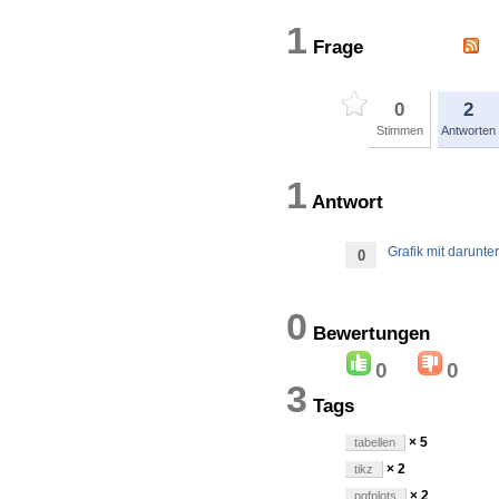
1
Frage
0
2
Stimmen
Antworten
1
Antwort
Grafik mit darunt
0
0
Bewertung
0
0
3
Tags
× 5
tabellen
× 2
tikz
× 2
pgfplots