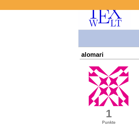
alomari
1
Punkte