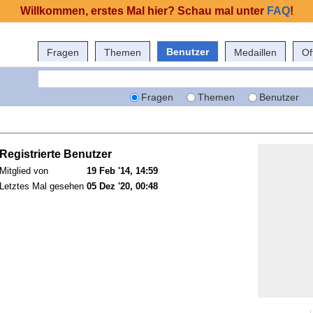
Willkommen, erstes Mal hier? Schau mal unter
FAQ
!
Benutzer
Fragen
Themen
Medaillen
Of
Fragen
Themen
Benutzer
Registrierte Benutzer
Mitglied von
19 Feb '14, 14:59
Letztes Mal gesehen
05 Dez '20, 00:48