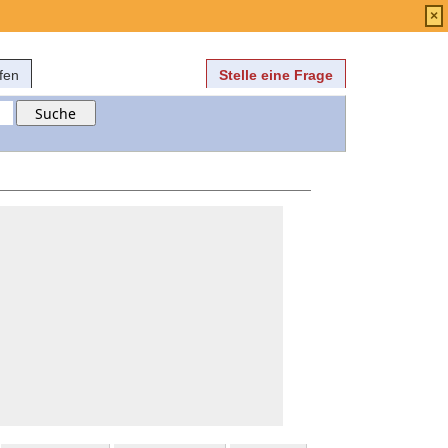
Anmelden
über
FAQ
×
fen
Stelle eine Frage