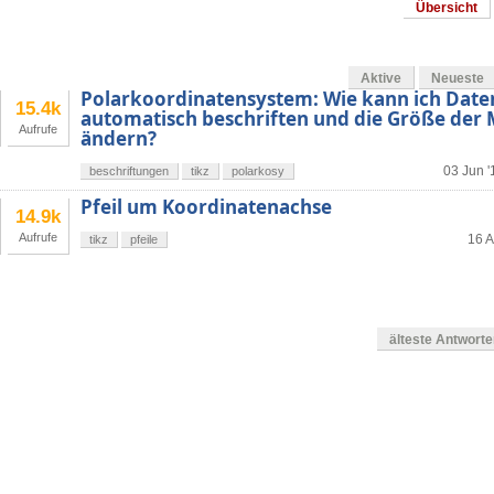
Übersicht
Aktive
Neueste
Polarkoordinatensystem: Wie kann ich Dat
15.4k
automatisch beschriften und die Größe der
Aufrufe
ändern?
03 Jun '
beschriftungen
tikz
polarkosy
Pfeil um Koordinatenachse
14.9k
Aufrufe
16 A
tikz
pfeile
älteste Antwort
en