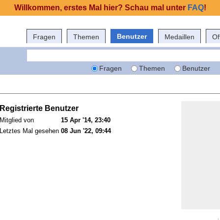
Willkommen, erstes Mal hier? Schau mal unter
FAQ
!
Benutzer
Fragen
Themen
Medaillen
Of
Fragen
Themen
Benutzer
Registrierte Benutzer
Mitglied von
15 Apr '14, 23:40
Letztes Mal gesehen
08 Jun '22, 09:44