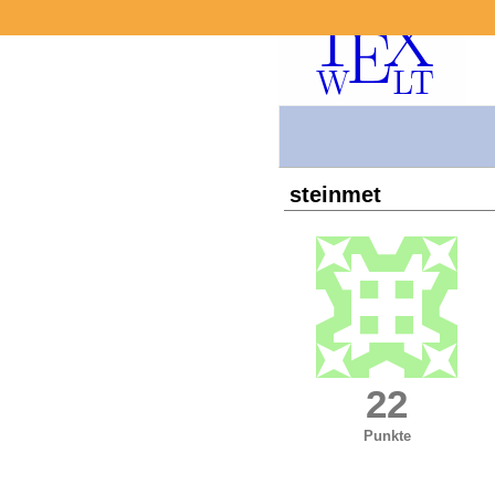
steinmet
22
Punkte