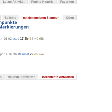
Letzte Aktivität
Punkte-Historie
Favoriten
Beliebte
mit den meisten Stimmen
Offen
enpunkte
 Markierungen
17.9k
14, 01:02
esdd
●
32
●
42
●
58
22
pr '14, 09:36
steinmet
●
2
●
2
●
4
en
neueste Antworten
Beliebteste Antworten