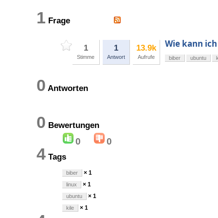
1
Frage
Wie kann ich
1
1
13.9k
Stimme
Antwort
Aufrufe
biber
ubuntu
k
0
Antworten
0
Bewertungen
0
0
4
Tags
× 1
biber
× 1
linux
× 1
ubuntu
× 1
kile