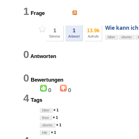
1
Frage
Wie kann ich
1
1
13.9k
Stimme
Antwort
Aufrufe
biber
ubuntu
k
0
Antworten
0
Bewertungen
0
0
4
Tags
× 1
biber
× 1
linux
× 1
ubuntu
× 1
kile