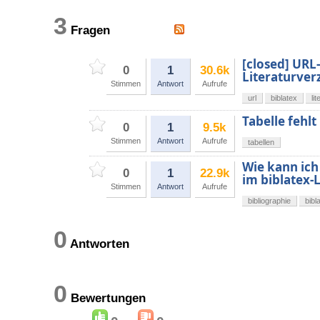
3
Fragen
[closed] URL
0
1
30.6k
Literaturver
Stimmen
Antwort
Aufrufe
url
biblatex
li
Tabelle fehlt
0
1
9.5k
Stimmen
Antwort
Aufrufe
tabellen
Wie kann ich
0
1
22.9k
im biblatex-
Stimmen
Antwort
Aufrufe
bibliographie
bibl
0
Antworten
0
Bewertungen