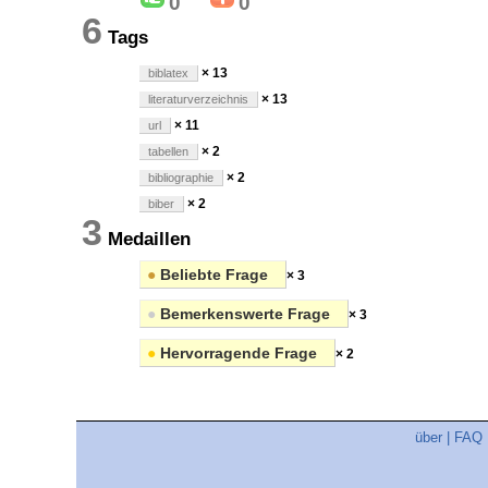
0
0
6
Tags
× 13
biblatex
× 13
literaturverzeichnis
× 11
url
× 2
tabellen
× 2
bibliographie
× 2
biber
3
Medaillen
●
Beliebte Frage
× 3
●
Bemerkenswerte Frage
× 3
●
Hervorragende Frage
× 2
über
|
FAQ