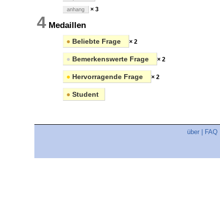
× 3
anhang
4
Medaillen
●
Beliebte Frage
× 2
●
Bemerkenswerte Frage
× 2
●
Hervorragende Frage
× 2
●
Student
über
|
FAQ