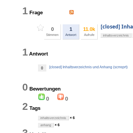
1
Frage
[closed] Inh
0
1
11.0k
Stimmen
Antwort
Aufrufe
inhaltsverzeichnis
1
Antwort
[closed] Inhaltsverzeichnis und Anhang (scrreprt)
0
0
Bewertungen
0
0
2
Tags
× 6
inhaltsverzeichnis
× 6
anhang
3