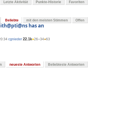
Letzte Aktivität
Punkte-Historie
Favoriten
Beliebte
mit den meisten Stimmen
Offen
with@pti@ns has an
22.1k
20:34
cgnieder
●
26
●
34
●
63
en
neueste Antworten
Beliebteste Antworten