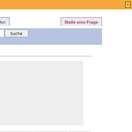
Anmelden
über
FAQ
×
fen
Stelle eine Frage