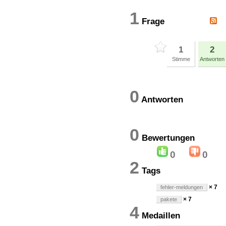
1
Frage
1
2
Stimme
Antworten
0
Antworten
0
Bewertung
0
0
2
Tags
× 7
fehler-meldungen
× 7
pakete
4
Medaillen