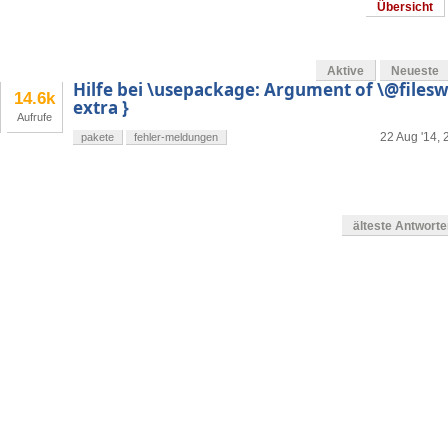
Übersicht
Aktive
Neueste
Hilfe bei \usepackage: Argument of \@files
14.6k
extra }
Aufrufe
22 Aug '14, 
pakete
fehler-meldungen
älteste Antwort
en