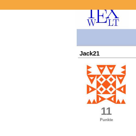
Jack21
11
Punkte