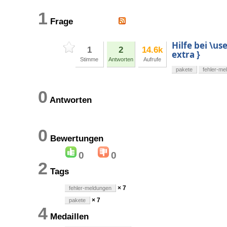
1
Frage
Hilfe bei \u
1
2
14.6k
extra }
Stimme
Antworten
Aufrufe
pakete
fehler-me
0
Antworten
0
Bewertungen
0
0
2
Tags
× 7
fehler-meldungen
× 7
pakete
4
Medaillen