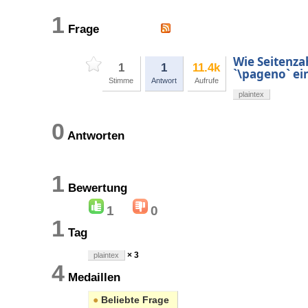
1
Frage
Wie Seitenza
1
1
11.4k
`\pageno` ei
Stimme
Antwort
Aufrufe
plaintex
0
Antworten
1
Bewertung
1
0
1
Tag
× 3
plaintex
4
Medaillen
●
Beliebte Frage