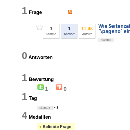
1
Frage
Wie Seitenza
1
1
11.4k
`\pageno` ei
Stimme
Antwort
Aufrufe
plaintex
0
Antworten
1
Bewertung
1
0
1
Tag
× 3
plaintex
4
Medaillen
●
Beliebte Frage