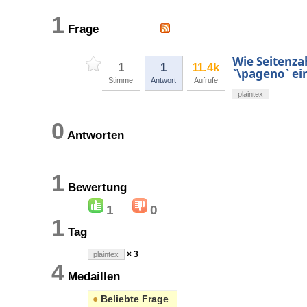
1
Frage
Wie Seitenza
1
1
11.4k
`\pageno` ei
Stimme
Antwort
Aufrufe
plaintex
0
Antworten
1
Bewertung
1
0
1
Tag
× 3
plaintex
4
Medaillen
●
Beliebte Frage