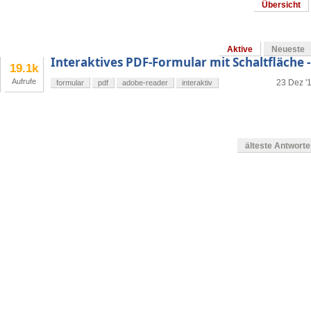
Übersicht
Aktive
Neueste
Interaktives PDF-Formular mit Schaltfläche -
19.1k
Aufrufe
23 Dez '
formular
pdf
adobe-reader
interaktiv
älteste Antwort
en