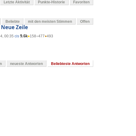
Letzte Aktivität
Punkte-Historie
Favoriten
Beliebte
mit den meisten Stimmen
Offen
 Neue Zeile
9.6k
14, 00:35
cis
●
158
●
477
●
493
en
neueste Antworten
Beliebteste Antworten