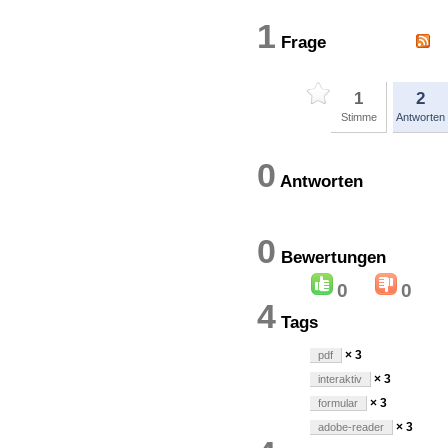
1
Frage
1
2
Stimme
Antworten
0
Antworten
0
Bewertung
0
0
4
Tags
× 3
pdf
× 3
interaktiv
× 3
formular
× 3
adobe-reader