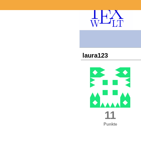
laura123
11
Punkte