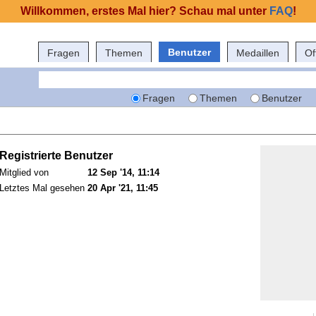
Willkommen, erstes Mal hier? Schau mal unter
FAQ
!
Benutzer
Fragen
Themen
Medaillen
Of
Fragen
Themen
Benutzer
Registrierte Benutzer
Mitglied von
12 Sep '14, 11:14
Letztes Mal gesehen
20 Apr '21, 11:45