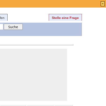
Anmelden
über
FAQ
×
fen
Stelle eine Frage