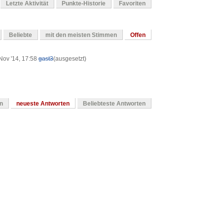
Letzte Aktivität
Punkte-Historie
Favoriten
Beliebte
mit den meisten Stimmen
Offen
Nov '14, 17:58
gast3
(ausgesetzt)
en
neueste Antworten
Beliebteste Antworten