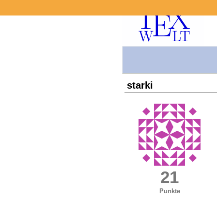
starki
21
Punkte