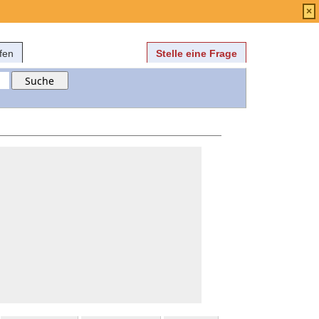
Anmelden
über
FAQ
×
fen
Stelle eine Frage