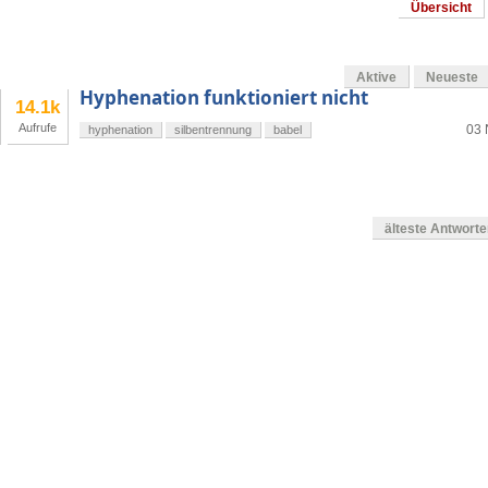
Übersicht
Aktive
Neueste
Hyphenation funktioniert nicht
14.1k
Aufrufe
03 
hyphenation
silbentrennung
babel
älteste Antwort
en