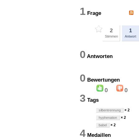
1
Frage
2
1
Stimmen
Antwort
0
Antworten
0
Bewertung
0
0
3
Tags
× 2
silbentrennung
× 2
hyphenation
× 2
babel
4
Medaillen