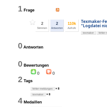
1
Frage
Texmaker-Fe
2
2
110k
"Logdatei ni
Stimmen
Antworten
Aufrufe
texmaker
fehler
0
Antworten
0
Bewertungen
0
0
2
Tags
× 8
fehler-meldungen
× 8
texmaker
4
Medaillen