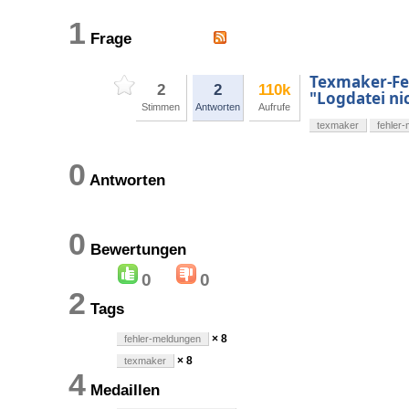
1
Frage
Texmaker-Fe
2
2
110k
"Logdatei ni
Stimmen
Antworten
Aufrufe
texmaker
fehler
0
Antworten
0
Bewertungen
0
0
2
Tags
× 8
fehler-meldungen
× 8
texmaker
4
Medaillen