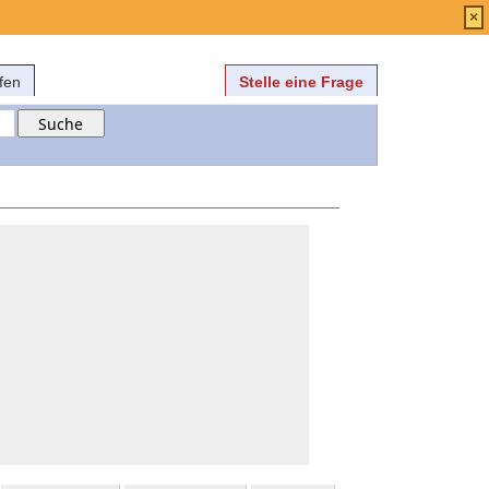
Anmelden
über
FAQ
×
fen
Stelle eine Frage