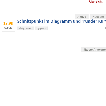
Übersicht
Aktive
Neueste
Schnittpunkt im Diagramm und "runde" Kur
17.9k
Aufrufe
diagramme
pgfplots
älteste Antwort
g