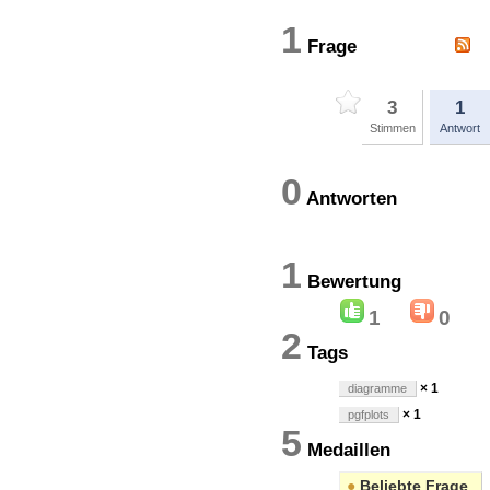
1
Frage
3
1
Stimmen
Antwort
0
Antworten
1
Bewertun
1
0
2
Tags
× 1
diagramme
× 1
pgfplots
5
Medaillen
●
Beliebte Frage