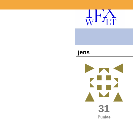
jens
31
Punkte