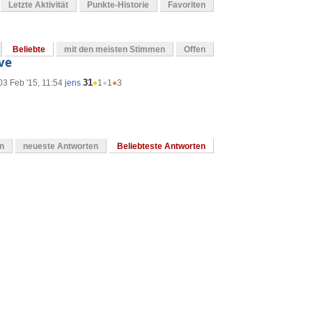
Letzte Aktivität
Punkte-Historie
Favoriten
Beliebte
mit den meisten Stimmen
Offen
ve
31
03 Feb '15, 11:54
jens
●
1
●
1
●
3
en
neueste Antworten
Beliebteste Antworten