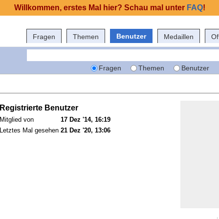
Willkommen, erstes Mal hier? Schau mal unter
FAQ
!
Benutzer
Fragen
Themen
Medaillen
Of
Fragen
Themen
Benutzer
Registrierte Benutzer
Mitglied von
17 Dez '14, 16:19
Letztes Mal gesehen
21 Dez '20, 13:06