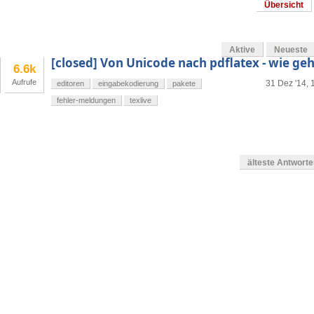
Übersicht
Aktive
Neueste
[closed] Von Unicode nach pdflatex - wie geh
6.6k
Aufrufe
31 Dez '14, 
editoren
eingabekodierung
pakete
fehler-meldungen
texlive
älteste Antwort
en