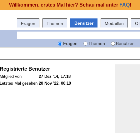
Willkommen, erstes Mal hier? Schau mal unter
FAQ
!
Benutzer
Fragen
Themen
Medaillen
Of
Fragen
Themen
Benutzer
Registrierte Benutzer
Mitglied von
27 Dez '14, 17:18
Letztes Mal gesehen
20 Nov '22, 00:19