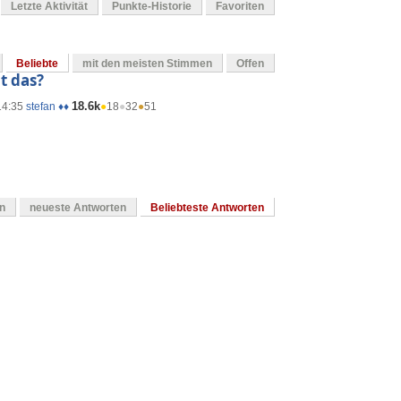
Letzte Aktivität
Punkte-Historie
Favoriten
Beliebte
mit den meisten Stimmen
Offen
t das?
18.6k
14:35
stefan ♦♦
●
18
●
32
●
51
en
neueste Antworten
Beliebteste Antworten