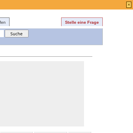
Anmelden
über
FAQ
×
fen
Stelle eine Frage