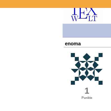
enoma
1
Punkte