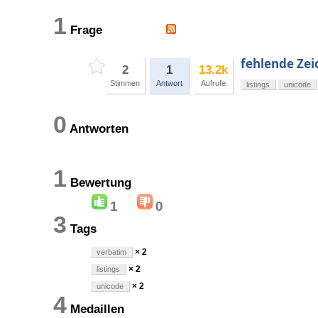
1
Frage
fehlende Zei
2
1
13.2k
Stimmen
Antwort
Aufrufe
listings
unicode
0
Antworten
1
Bewertung
1
0
3
Tags
× 2
verbatim
× 2
listings
× 2
unicode
4
Medaillen