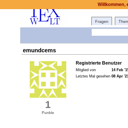
Willkommen, e
Fragen
The
emundcems
Registrierte Benutzer
Mitglied von
14 Feb '1
Letztes Mal gesehen
08 Apr '2
1
Punkte