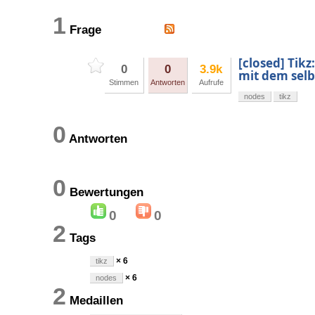
1
Frage
[closed] Tik
0
0
3.9k
mit dem sel
Stimmen
Antworten
Aufrufe
nodes
tikz
0
Antworten
0
Bewertungen
0
0
2
Tags
× 6
tikz
× 6
nodes
2
Medaillen