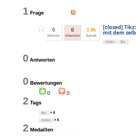
1
Frage
[closed] Tik
0
0
3.9k
mit dem sel
Stimmen
Antworten
Aufrufe
nodes
tikz
0
Antworten
0
Bewertungen
0
0
2
Tags
× 6
tikz
× 6
nodes
2
Medaillen