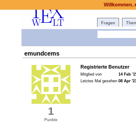
Willkommen, e
Fragen
The
emundcems
Registrierte Benutzer
Mitglied von
14 Feb '1
Letztes Mal gesehen
08 Apr '2
1
Punkte