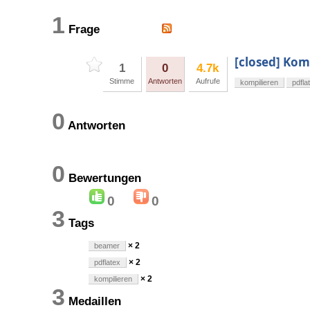
1
Frage
[closed] Ko
1
0
4.7k
Stimme
Antworten
Aufrufe
kompilieren
pdfla
0
Antworten
0
Bewertungen
0
0
3
Tags
× 2
beamer
× 2
pdflatex
× 2
kompilieren
3
Medaillen