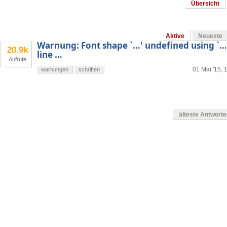
Übersicht
Aktive
Neueste
Warnung: Font shape `…' undefined using `…'
20.9k
line …
Aufrufe
01 Mai '15, 
warnungen
schriften
älteste Antwort
en