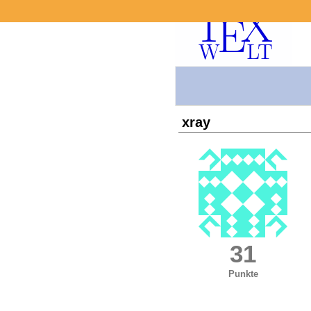
xray
31
Punkte