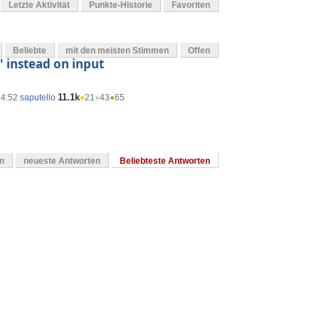
Letzte Aktivität
Punkte-Historie
Favoriten
Beliebte
mit den meisten Stimmen
Offen
 instead on input
11.1k
14:52
saputello
●
21
●
43
●
65
en
neueste Antworten
Beliebteste Antworten