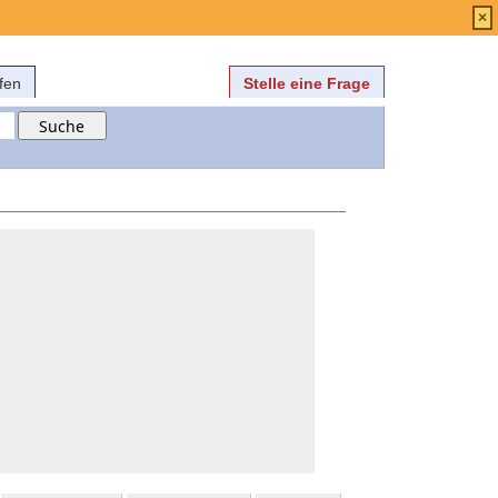
Anmelden
über
FAQ
×
fen
Stelle eine Frage