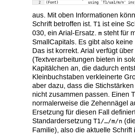
2
(Font)              using `T1/ua1/m/n' ins
aus. Mit oben Informationen könne
Schrift betroffen ist.
ist eine Sch
T1
030, ein Arial-Ersatz.
steht für
m
SmallCapitals. Es gibt also keine
Das ist korrekt. Arial verfügt übe
(Textverarbeitungen bieten in so
Kapitälchen an, die dadurch ents
Kleinbuchstaben verkleinerte Gro
aber dazu, dass die Stichstärke
nicht zusammen passen. Einen Ty
normalerweise die Zehennägel au
Ersetzung für diesen Fall definier
Standardersetzung
(die
T1/…/m/n
Familie), also die aktuelle Schrift