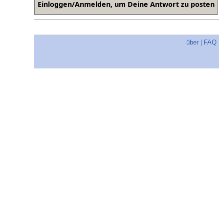
über
|
FAQ