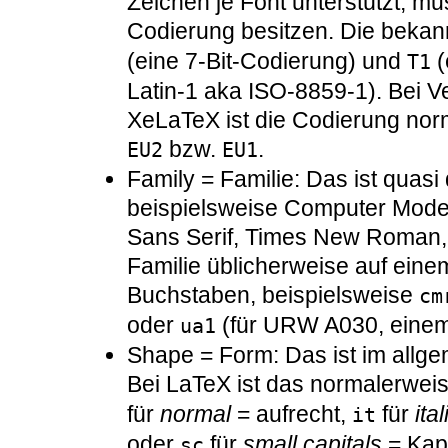
Zeichen je Font unterstützt, m
Codierung besitzen. Die beka
(eine 7-Bit-Codierung) und
(
T1
Latin-1 aka ISO-8859-1). Bei
XeLaTeX ist die Codierung no
bzw.
.
EU2
EU1
Family = Familie: Das ist quasi
beispielsweise Computer Mod
Sans Serif, Times New Roman, 
Familie üblicherweise auf einem
Buchstaben, beispielsweise
cm
oder
(für URW A030, einem 
ua1
Shape = Form: Das ist im allgem
Bei LaTeX ist das normalerwei
für
normal
= aufrecht,
für
ital
it
oder
für
small capitals
= Kapi
sc