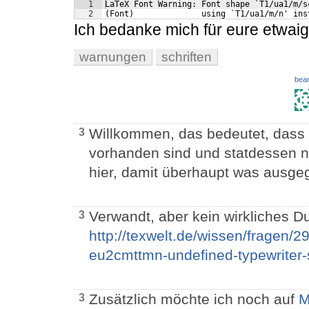
1
LaTeX Font Warning: Font shape `T1/ua1/m/s
2
(Font)              using `T1/ua1/m/n' ins
Ich bedanke mich für eure etwaige
warnungen
schriften
bear
Willkommen, das bedeutet, dass i
3
vorhanden sind und statdessen n
hier, damit überhaupt was ausge
Verwandt, aber kein wirkliches Du
3
http://texwelt.de/wissen/fragen/2
eu2cmttmn-undefined-typewriter-s
Zusätzlich möchte ich noch auf
M
3