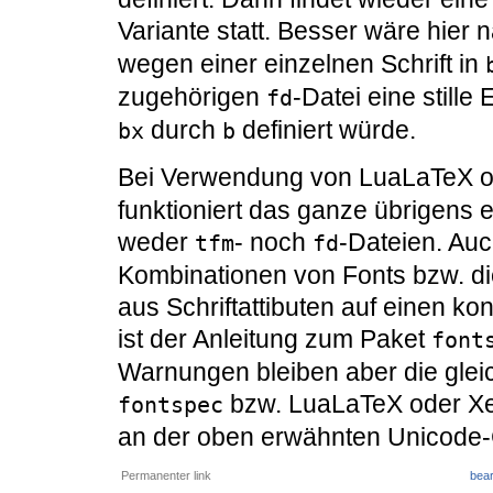
Variante statt. Besser wäre hier 
wegen einer einzelnen Schrift in
zugehörigen
-Datei eine still
fd
durch
definiert würde.
bx
b
Bei Verwendung von LuaLaTeX o
funktioniert das ganze übrigens e
weder
- noch
-Dateien. Auch
tfm
fd
Kombinationen von Fonts bzw. di
aus Schriftattibuten auf einen k
ist der Anleitung zum Paket
font
Warnungen bleiben aber die gle
bzw. LuaLaTeX oder XeL
fontspec
an der oben erwähnten Unicode
Permanenter link
bear