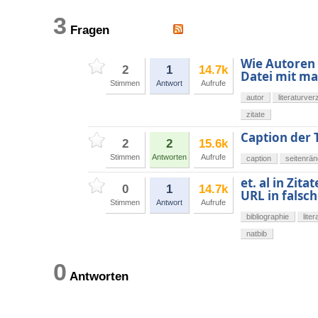
3
Fragen
Wie Autoren 
2
1
14.7k
Datei mit mak
Stimmen
Antwort
Aufrufe
autor
literaturver
zitate
Caption der 
2
2
15.6k
Stimmen
Antworten
Aufrufe
caption
seitenrän
et. al in Zit
0
1
14.7k
URL in falsch
Stimmen
Antwort
Aufrufe
bibliographie
lite
natbib
0
Antworten