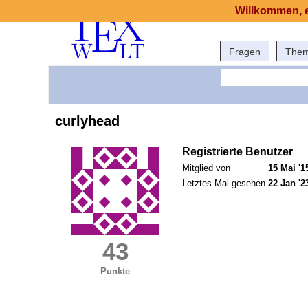
Willkommen, e
Fragen
The
curlyhead
Registrierte Benutzer
Mitglied von
15 Mai '1
Letztes Mal gesehen
22 Jan '2
43
Punkte