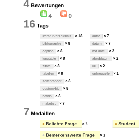
4
Bewertungen
4
0
16
Tags
× 18
× 7
literaturverzeichnis
autor
× 8
× 7
bibliographie
datum
× 8
× 2
caption
bst-datei
× 8
× 2
longtable
abrufdatum
× 8
× 2
zitate
url
× 8
× 1
tabellen
onlinequelle
× 8
seitenränder
× 8
custom-bib
× 8
natbib
× 7
makebst
7
Medaillen
●
Beliebte Frage
●
Student
× 3
●
Bemerkenswerte Frage
× 3