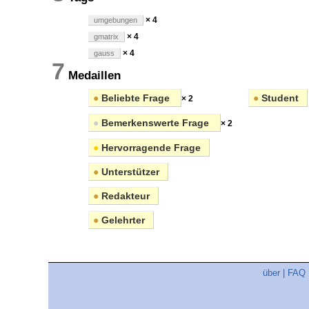
× 4
umgebungen
× 4
gmatrix
× 4
gauss
7
Medaillen
●
Beliebte Frage
●
Student
× 2
●
Bemerkenswerte Frage
× 2
●
Hervorragende Frage
●
Unterstützer
●
Redakteur
●
Gelehrter
über
|
FAQ