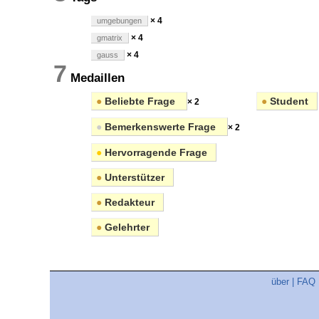
× 4
umgebungen
× 4
gmatrix
× 4
gauss
7
Medaillen
●
Beliebte Frage
●
Student
× 2
●
Bemerkenswerte Frage
× 2
●
Hervorragende Frage
●
Unterstützer
●
Redakteur
●
Gelehrter
über
|
FAQ