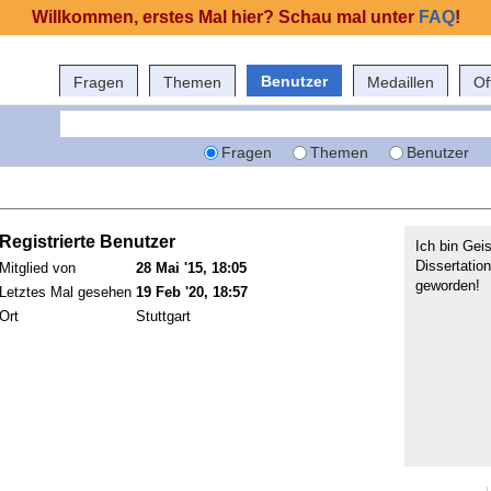
Willkommen, erstes Mal hier? Schau mal unter
FAQ
!
Benutzer
Fragen
Themen
Medaillen
Of
Fragen
Themen
Benutzer
Registrierte Benutzer
Ich bin Gei
Dissertatio
Mitglied von
28 Mai '15, 18:05
geworden!
Letztes Mal gesehen
19 Feb '20, 18:57
Ort
Stuttgart