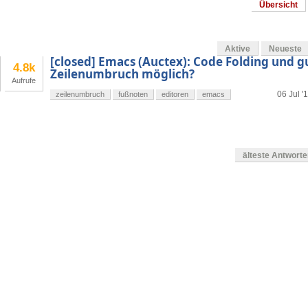
Übersicht
Aktive
Neueste
[closed] Emacs (Auctex): Code Folding und g
4.8k
Zeilenumbruch möglich?
Aufrufe
06 Jul '
zeilenumbruch
fußnoten
editoren
emacs
älteste Antwort
g