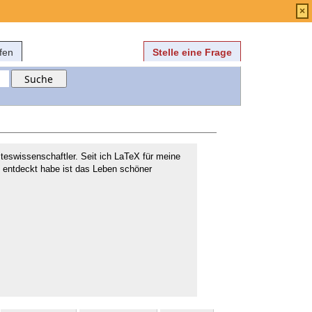
Anmelden
über
FAQ
×
fen
Stelle eine Frage
steswissenschaftler. Seit ich LaTeX für meine
n entdeckt habe ist das Leben schöner