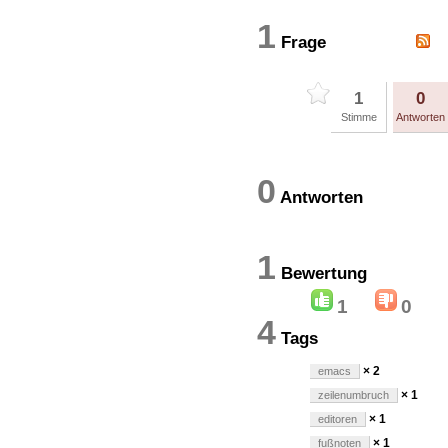
1
Frage
1
0
Stimme
Antworten
0
Antworten
1
Bewertun
1
0
4
Tags
× 2
emacs
× 1
zeilenumbruch
× 1
editoren
× 1
fußnoten