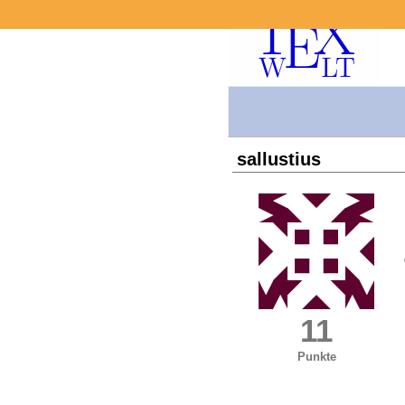
sallustius
11
Punkte