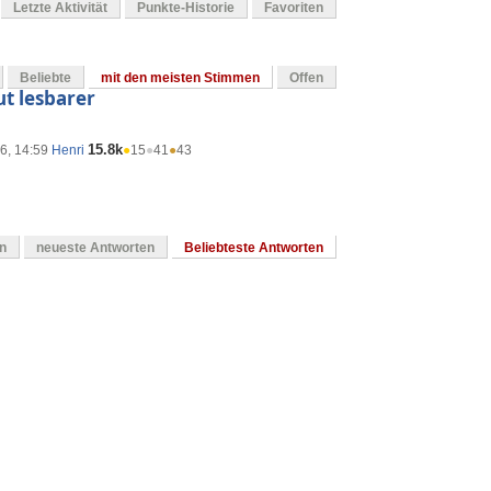
Letzte Aktivität
Punkte-Historie
Favoriten
Beliebte
mit den meisten Stimmen
Offen
ut lesbarer
15.8k
16, 14:59
Henri
●
15
●
41
●
43
en
neueste Antworten
Beliebteste Antworten