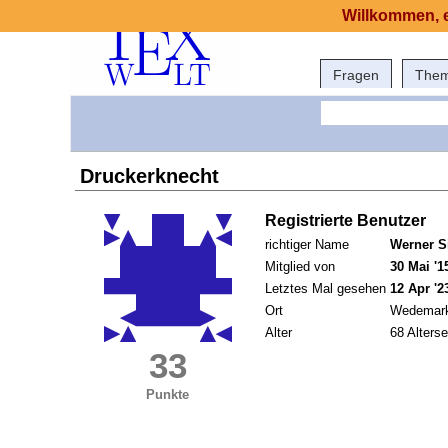
Willkommen, e
Fragen
The
Druckerknecht
Registrierte Benutzer
richtiger Name
Werner S
Mitglied von
30 Mai '1
Letztes Mal gesehen
12 Apr '2
Ort
Wedemar
Alter
68 Alterse
33
Punkte