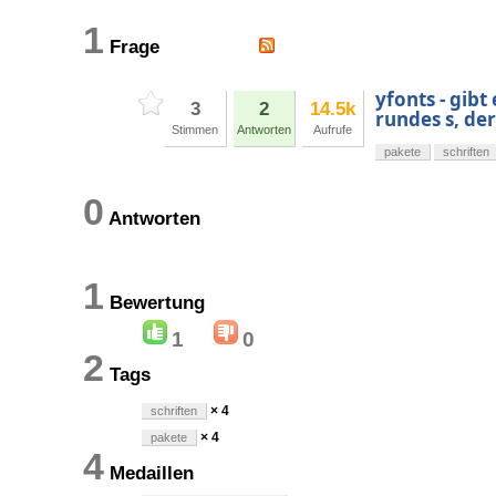
1
Frage
yfonts - gibt
3
2
14.5k
rundes s, de
Stimmen
Antworten
Aufrufe
pakete
schriften
0
Antworten
1
Bewertung
1
0
2
Tags
× 4
schriften
× 4
pakete
4
Medaillen