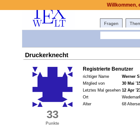
Willkommen, e
Fragen
The
Druckerknecht
Registrierte Benutzer
richtiger Name
Werner S
Mitglied von
30 Mai '1
Letztes Mal gesehen
12 Apr '2
Ort
Wedemar
Alter
68 Alterse
33
Punkte