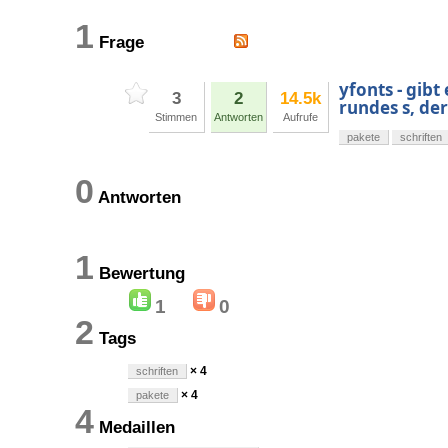
1
Frage
yfonts - gibt
3
2
14.5k
rundes s, de
Stimmen
Antworten
Aufrufe
pakete
schriften
0
Antworten
1
Bewertung
1
0
2
Tags
× 4
schriften
× 4
pakete
4
Medaillen