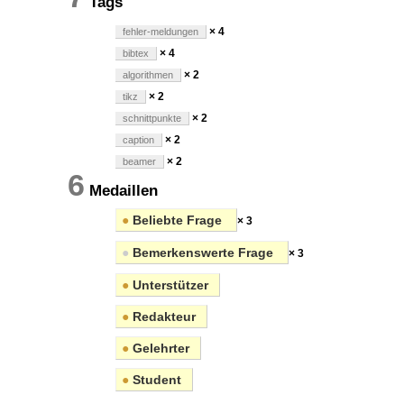
Tags
× 4
fehler-meldungen
× 4
bibtex
× 2
algorithmen
× 2
tikz
× 2
schnittpunkte
× 2
caption
× 2
beamer
6
Medaillen
●
Beliebte Frage
× 3
●
Bemerkenswerte Frage
× 3
●
Unterstützer
●
Redakteur
●
Gelehrter
●
Student