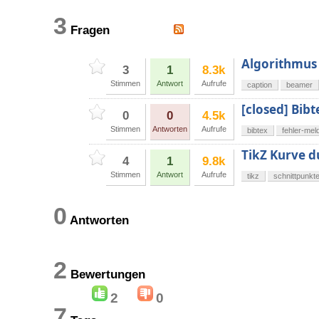
3
Fragen
Algorithmus
3
1
8.3k
Stimmen
Antwort
Aufrufe
caption
beamer
[closed] Bibt
0
0
4.5k
Stimmen
Antworten
Aufrufe
bibtex
fehler-me
TikZ Kurve d
4
1
9.8k
Stimmen
Antwort
Aufrufe
tikz
schnittpunkt
0
Antworten
2
Bewertungen
2
0
7