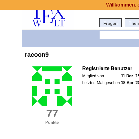
Willkommen, e
Fragen
The
racoon9
Registrierte Benutzer
Mitglied von
11 Dez '1
Letztes Mal gesehen
18 Apr '2
77
Punkte