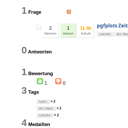
1
Frage
pgfplots Zei
2
1
11.4k
Stimmen
Antwort
Aufrufe
zeitreihe
tikz-3dp
0
Antworten
1
Bewertung
1
0
3
Tags
× 2
luatex
× 2
tikz-3dplot
× 2
zeitreihe
4
Medaillen