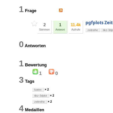
1
Frage
pgfplots Zei
2
1
11.4k
Stimmen
Antwort
Aufrufe
zeitreihe
tikz-3dp
0
Antworten
1
Bewertung
1
0
3
Tags
× 2
luatex
× 2
tikz-3dplot
× 2
zeitreihe
4
Medaillen