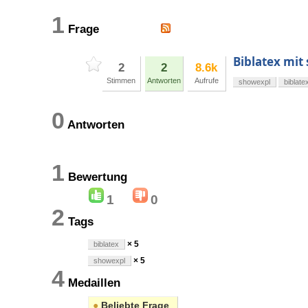
1
Frage
Biblatex mit
2
2
8.6k
Stimmen
Antworten
Aufrufe
showexpl
biblate
0
Antworten
1
Bewertung
1
0
2
Tags
× 5
biblatex
× 5
showexpl
4
Medaillen
●
Beliebte Frage