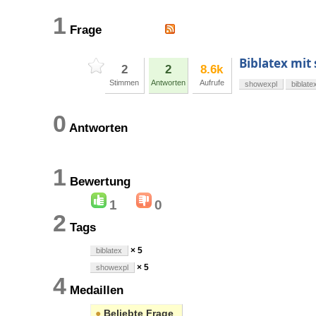
1
Frage
Biblatex mit
2
2
8.6k
Stimmen
Antworten
Aufrufe
showexpl
biblate
0
Antworten
1
Bewertung
1
0
2
Tags
× 5
biblatex
× 5
showexpl
4
Medaillen
●
Beliebte Frage