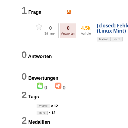
1
Frage
[closed] Feh
0
0
4.5k
(Linux Mint)
Stimmen
Antworten
Aufrufe
texlive
linux
0
Antworten
0
Bewertungen
0
0
2
Tags
× 12
texlive
× 12
linux
2
Medaillen