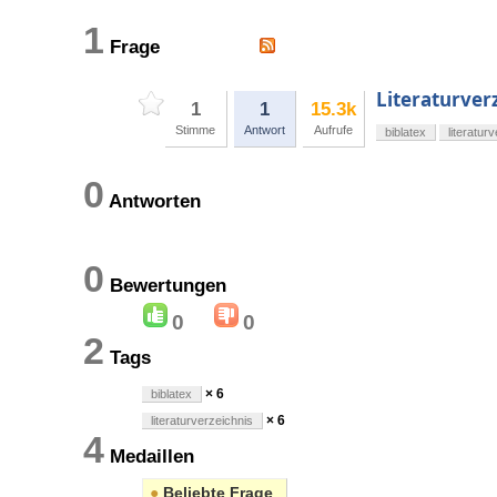
1
Frage
Literaturverz
1
1
15.3k
Stimme
Antwort
Aufrufe
biblatex
literatur
0
Antworten
0
Bewertungen
0
0
2
Tags
× 6
biblatex
× 6
literaturverzeichnis
4
Medaillen
●
Beliebte Frage