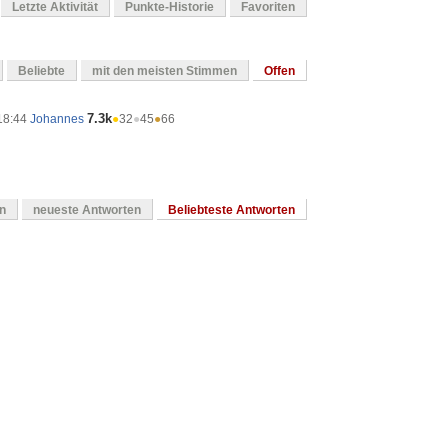
Letzte Aktivität
Punkte-Historie
Favoriten
Beliebte
mit den meisten Stimmen
Offen
7.3k
18:44
Johannes
●
32
●
45
●
66
en
neueste Antworten
Beliebteste Antworten