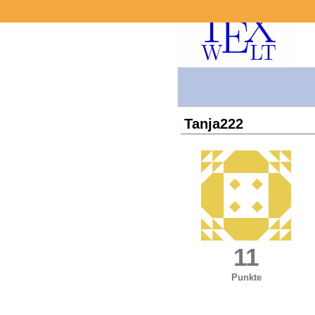
Tanja222
11
Punkte