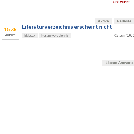
Übersicht
Aktive
Neueste
Literaturverzeichnis erscheint nicht
15.3k
Aufrufe
02 Jun '16, 
biblatex
literaturverzeichnis
älteste Antwort
en