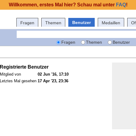
Willkommen, erstes Mal hier? Schau mal unter
FAQ
!
Benutzer
Fragen
Themen
Medaillen
Of
Fragen
Themen
Benutzer
Registrierte Benutzer
Mitglied von
02 Jun '16, 17:10
Letztes Mal gesehen
17 Apr '23, 23:36