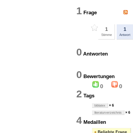
1
Frage
1
1
Stimme
Antwort
0
Antworten
0
Bewertung
0
0
2
Tags
× 6
biblatex
× 6
literaturverzeichnis
4
Medaillen
●
Beliebte Frage