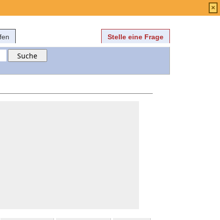
Anmelden
über
FAQ
×
fen
Stelle eine Frage